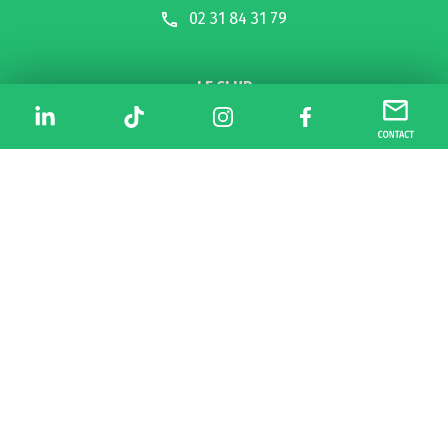
02 31 84 31 79
LE CLUB
LES ÉQUIPES
PROJET
NOS PARTENAIRES
ACTUALITÉS
DEVENIR PARTENAIRE
DOCUMENTS
NOUS CONTACTER