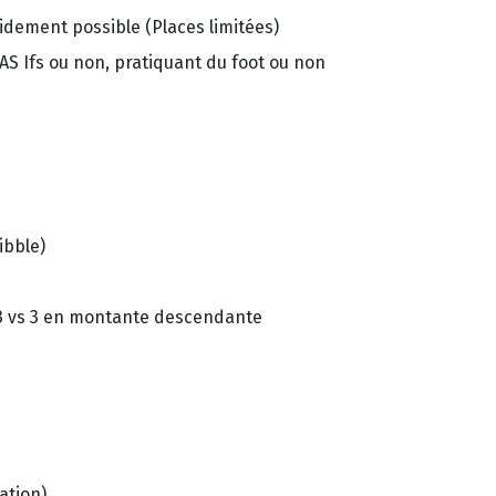
pidement possible (Places limitées)
l’AS Ifs ou non, pratiquant du foot ou non
ibble)
 3 vs 3 en montante descendante
ation)